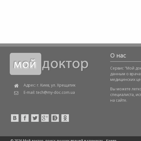
О нас
Сервис "Мой док
данным о врача
медицинских це
Адрес: г. Киев, ул. Хрещатик
Вы можете легк
E-mail: tech@my-doc.com.ua
специалиста, и
на сайте.
© 2026 Мой доктор, поиск лучших врачей в клиниках -
Киева