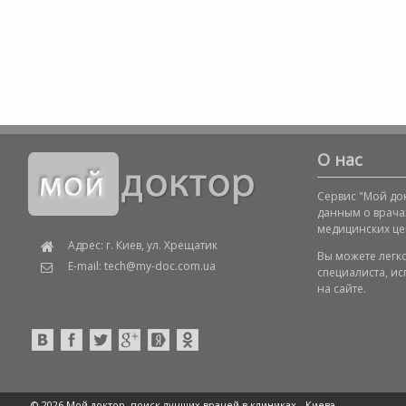
О нас
Сервис "Мой док
данным о врача
медицинских це
Адрес: г. Киев, ул. Хрещатик
Вы можете легк
E-mail: tech@my-doc.com.ua
специалиста, и
на сайте.
© 2026 Мой доктор, поиск лучших врачей в клиниках -
Киева