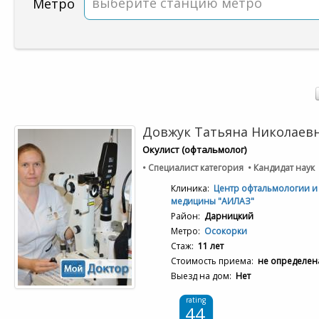
выберите станцию метро
Метро
Довжук Татьяна Николаев
Окулист (офтальмолог)
• Специалист категория • Кандидат наук
Клиника:
Центр офтальмологии и 
медицины "АИЛАЗ"
Район:
Дарницкий
Метро:
Осокорки
Стаж:
11 лет
Стоимость приема:
не определен
Выезд на дом:
Нет
rating
44