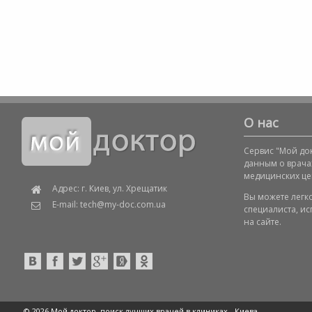
О нас
Сервис "Мой док
данным о врача
медицинских це
Адрес: г. Киев, ул. Хрещатик
Вы можете легк
E-mail: tech@my-doc.com.ua
специалиста, и
на сайте.
© 2026 Мой доктор, поиск лучших врачей в клиниках -
Киева