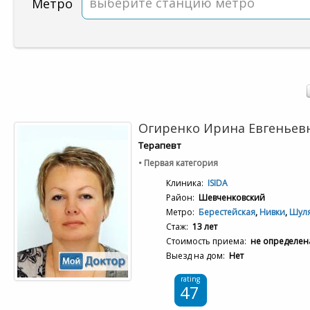
выберите станцию метро
Метро
Огиренко Ирина Евгеньев
Терапевт
• Первая категория
Клиника:
ISIDA
Район:
Шевченковский
Метро:
Берестейская
,
Нивки
,
Шуля
Стаж:
13 лет
Стоимость приема:
не определен
Выезд на дом:
Нет
rating
47