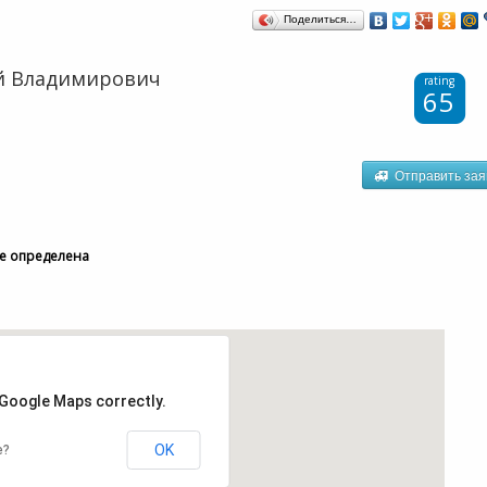
Поделиться…
й Владимирович
rating
65
Отправить зая
е определена
 Google Maps correctly.
OK
e?