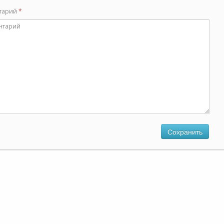
тарий
*