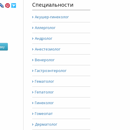
Специальности
Акушер-гинеколог
Аллерголог
Андролог
вку
Анестезиолог
Венеролог
Гастроэнтеролог
Гематолог
Гепатолог
Гинеколог
Гомеопат
Дерматолог