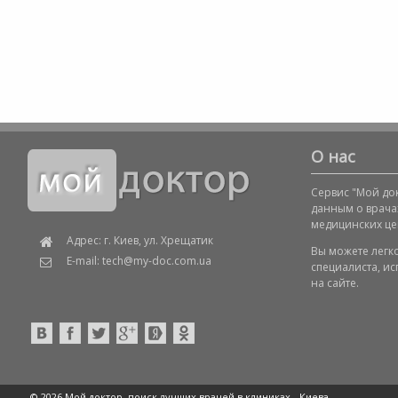
О нас
Сервис "Мой док
данным о врача
медицинских це
Адрес: г. Киев, ул. Хрещатик
Вы можете легк
E-mail: tech@my-doc.com.ua
специалиста, и
на сайте.
© 2026 Мой доктор, поиск лучших врачей в клиниках -
Киева