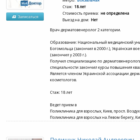
Метро:
Вокзальная
Стаж:
18 лет
Стоимость приема:
не определена
Записаться
Выезд на дом:
Нет
Врач-дерматовенеролог 2 категории.
Образование: Национальный медицинский унив
Богомольца (закончил в 2000 г.), Українская 
(закончил у 2003 г.).
Получил специализацию по дерматовенерологии
специальности закончил курсы повышения квал
Является членом Украинской ассоциации дерма
косметологов.
Стаж: 18 лет
Ведет прием в
Поликлиника для взрослых, Киев, просп. Возду
Поликлиника для взрослых на Левом берегу, Кие
Полищук Николай Андреевич