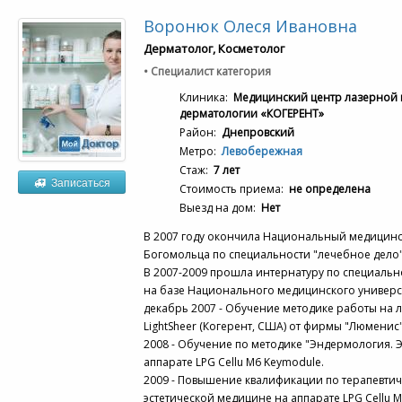
Воронюк Олеся Ивановна
Дерматолог, Косметолог
• Специалист категория
Клиника:
Медицинский центр лазерной 
дерматологии «КОГЕРЕНТ»
Район:
Днепровский
Метро:
Левобережная
Стаж:
7 лет
Записаться
Стоимость приема:
не определена
Выезд на дом:
Нет
В 2007 году окончила Национальный медицинск
Богомольца по специальности "лечебное дело"
В 2007-2009 прошла интернатуру по специальн
на базе Национального медицинского универси
декабрь 2007 - Обучение методике работы на 
LightSheer (Когерент, США) от фирмы "Люменис"
2008 - Обучение по методике "Эндермология. Э
аппарате LPG Cellu M6 Keymodule.
2009 - Повышение квалификации по терапевти
эстетической медицине на аппарате LPG Cellu 