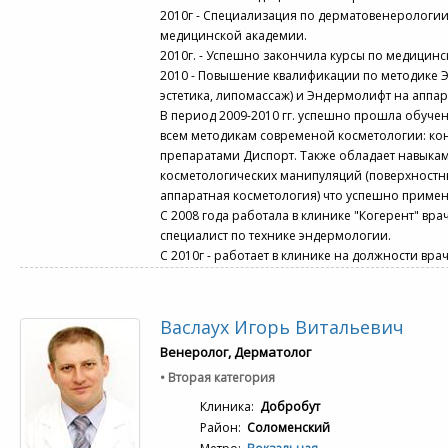
2010г - Специализация по дерматовенерологии
медицинской академии.
2010г. - Успешно закончила курсы по медицин
2010 - Повышение квалификации по методике 
эстетика, липомассаж) и Эндермолифт на аппар
В период 2009-2010 гг. успешно прошла обуче
всем методикам современой косметологии: кон
препаратами Диспорт. Также обладает навыка
косметологических манипуляций (поверхностн
аппаратная косметология) что успешно применя
С 2008 года работала в клинике "Когерент" вра
специалист по технике эндермологии.
С 2010г - работает в клинике на должности вр
Васлаух Игорь Витальевич
Венеролог, Дерматолог
• Вторая категория
Клиника:
Добробут
Район:
Соломенский