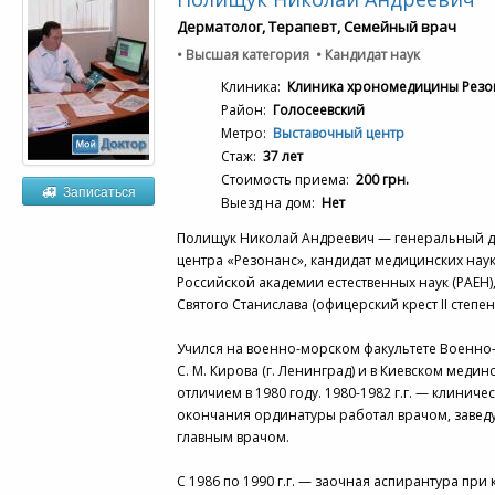
Дерматолог, Терапевт, Семейный врач
• Высшая категория • Кандидат наук
Клиника:
Клиника хрономедицины Резо
Район:
Голосеевский
Метро:
Выставочный центр
Стаж:
37 лет
Стоимость приема:
200 грн.
Записаться
Выезд на дом:
Нет
Полищук Николай Андреевич — генеральный д
центра «Резонанс», кандидат медицинских нау
Российской академии естественных наук (РАЕН)
Святого Станислава (офицерский крест II степе
Учился на военно-морском факультете Военно
С. М. Кирова (г. Ленинград) и в Киевском медин
отличием в 1980 году. 1980-1982 г.г. — клиниче
окончания ординатуры работал врачом, заве
главным врачом.
С 1986 по 1990 г.г. — заочная аспирантура пр