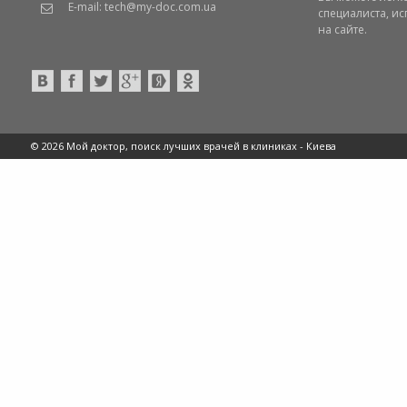
E-mail: tech@my-doc.com.ua
специалиста, и
на сайте.
© 2026 Мой доктор, поиск лучших врачей в клиниках -
Киева