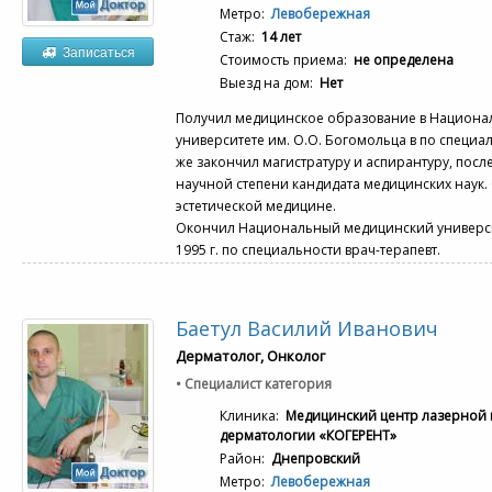
Метро:
Левобережная
Стаж:
14 лет
Записаться
Стоимость приема:
не определена
Выезд на дом:
Нет
Получил медицинское образование в Национ
университете им. О.О. Богомольца в по специал
же закончил магистратуру и аспирантуру, после 
научной степени кандидата медицинских наук. 
эстетической медицине.
Окончил Национальный медицинский универси
1995 г. по специальности врач-терапевт.
Баетул Василий Иванович
Дерматолог, Онколог
• Специалист категория
Клиника:
Медицинский центр лазерной 
дерматологии «КОГЕРЕНТ»
Район:
Днепровский
Метро:
Левобережная