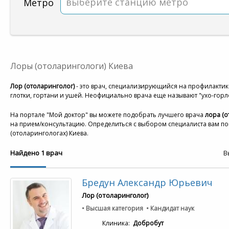
выберите станцию метро
Метро
Лоры (отоларингологи) Киева
Лор (отоларинголог)
- это врач, специализирующийся на профилактик
глотки, гортани и ушей. Неофициально врача еще называют "ухо-горл
На портале "Мой доктор" вы можете подобрать лучшего врача
лора (о
на прием/консультацию. Определиться с выбором специалиста вам по
(отоларингологах) Киева.
Найдено 1 врач
В
Бредун Александр Юрьевич
Лор (отоларинголог)
• Высшая категория • Кандидат наук
Клиника:
Добробут