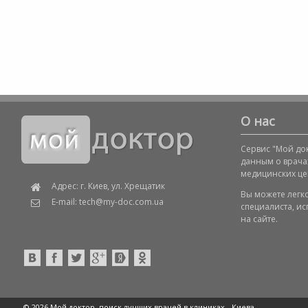
О нас
Сервис "Мой док
данным о врача
медицинских це
Адрес: г. Киев, ул. Хрещатик
Вы можете легк
E-mail: tech@my-doc.com.ua
специалиста, и
на сайте.
© 2026 Мой доктор, поиск лучших врачей в клиниках -
Киева