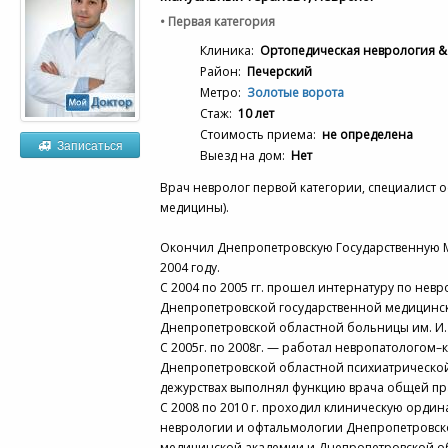
• Первая категория
Клиника:
Ортопедическая неврология &
Район:
Печерский
Метро:
Золотые ворота
Стаж:
10 лет
Стоимость приема:
не определена
Записаться
Выезд на дом:
Нет
Врач невролог первой категории, специалист 
медицины).
Окончил Днепропетровскую Государственную 
2004 году.
С 2004 по 2005 гг. прошел интернатуру по невр
Днепропетровской государственной медицинс
Днепропетровской областной больницы им. И.
С 2005г. по 2008г. — работал невропатологом–
Днепропетровской областной психиатрической
дежурствах выполнял функцию врача общей пр
С 2008 по 2010 г. проходил клиническую ордин
неврологии и офтальмологии Днепропетровск
медицинской академии и Днепропетровской об