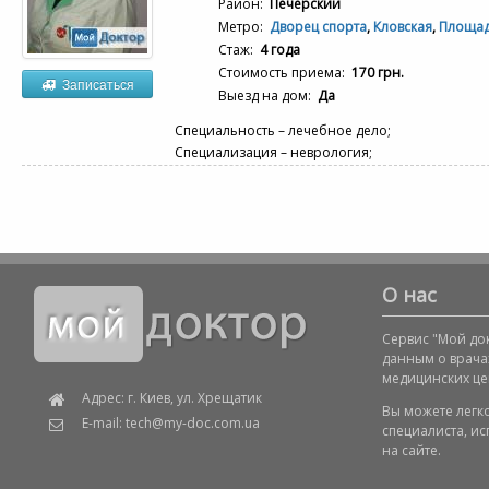
Район:
Печерский
Метро:
Дворец спорта
,
Кловская
,
Площад
Стаж:
4 года
Стоимость приема:
170 грн.
Записаться
Выезд на дом:
Да
Специальность – лечебное дело;
Специализация – неврология;
О нас
Сервис "Мой док
данным о врача
медицинских це
Адрес: г. Киев, ул. Хрещатик
Вы можете легк
E-mail: tech@my-doc.com.ua
специалиста, и
на сайте.