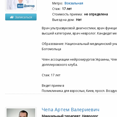
Метро:
Вокзальная
Стаж:
17 лет
Стоимость приема:
не определена
Записаться
Выезд на дом:
Нет
Врач ультразвуковой диагностики, врач функц
высшей категории, врач невролог. Кандидат ме
Образование: Национальный медицинский униве
Богомольца
Член ассоциации нейрохирургов Украины, Чле
допплеровского клуба.
Стаж: 17 лет
Ведет прием в
Поликлиника для взрослых, Киев, просп. Возду
Чепа Артем Валериевич
Мануальный терапевт, Невролог