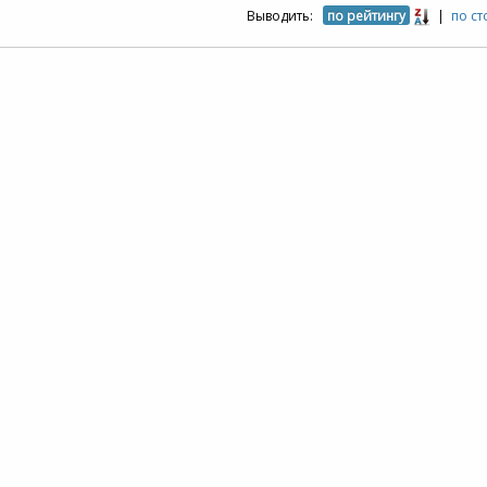
Выводить:
по рейтингу
|
по с