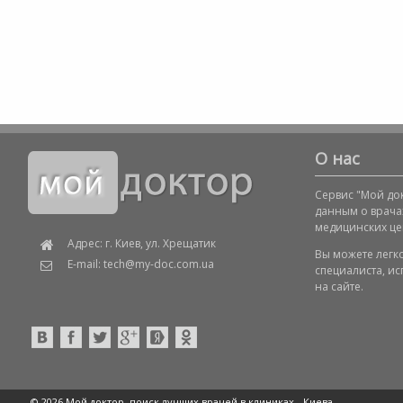
О нас
Сервис "Мой док
данным о врача
медицинских це
Адрес: г. Киев, ул. Хрещатик
Вы можете легк
E-mail: tech@my-doc.com.ua
специалиста, и
на сайте.
© 2026 Мой доктор, поиск лучших врачей в клиниках -
Киева